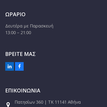
ΩΡΑΡΙΟ
Δευτέρα με Παρασκευή
13:00 – 21:00
ΒΡΕΙΤΕ ΜΑΣ
L
F
i
a
n
c
k
e
e
b
ΕΠΙΚΟΙΝΩΝΙΑ
d
o
I
o
n
k
Πατησίων 360 | ΤΚ 11141 Αθήνα