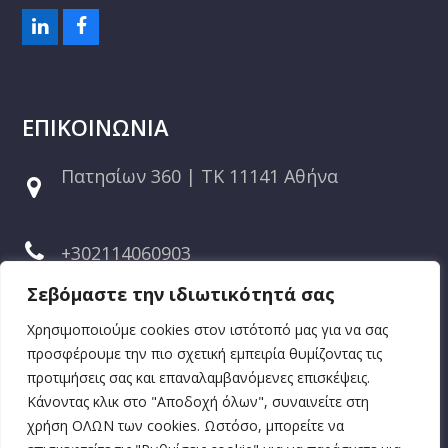
L
F
i
a
n
c
k
e
e
b
ΕΠΙΚΟΙΝΩΝΙΑ
d
o
I
o
n
k
Πατησίων 360 | ΤΚ 11141 Αθήνα
+302114060903
Σεβόμαστε την ιδιωτικότητά σας
+306944609871
Χρησιμοποιούμε cookies στον ιστότοπό μας για να σας
προσφέρουμε την πιο σχετική εμπειρία θυμίζοντας τις
προτιμήσεις σας και επαναλαμβανόμενες επισκέψεις.
info@steppingstonetherapy.gr
Κάνοντας κλικ στο "Αποδοχή όλων", συναινείτε στη
χρήση ΟΛΩΝ των cookies. Ωστόσο, μπορείτε να