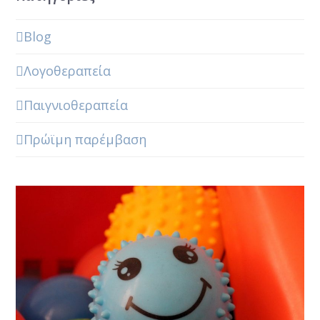
Blog
Λογοθεραπεία
Παιγνιοθεραπεία
Πρώϊμη παρέμβαση