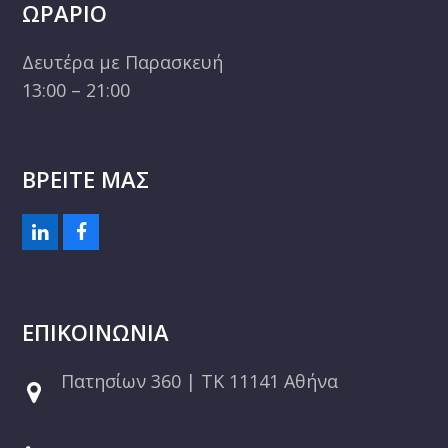
ΩΡΑΡΙΟ
Δευτέρα με Παρασκευή
13:00 – 21:00
ΒΡΕΙΤΕ ΜΑΣ
L
F
i
a
n
c
k
e
e
b
ΕΠΙΚΟΙΝΩΝΙΑ
d
o
I
o
n
k
Πατησίων 360 | ΤΚ 11141 Αθήνα